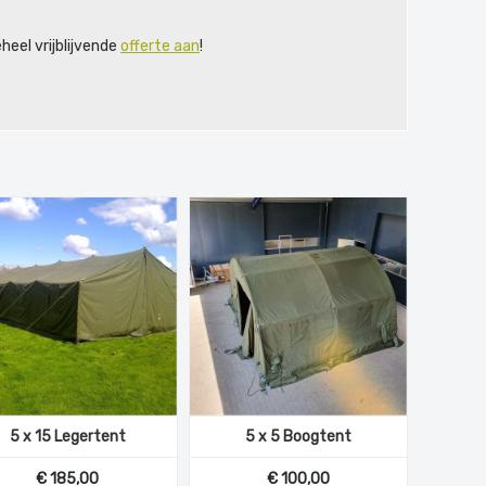
eel vrijblijvende
offerte aan
!
5 x 15 Legertent
5 x 5 Boogtent
€ 185,00
€ 100,00