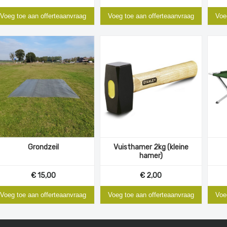
Voeg toe aan offerteaanvraag
Voeg toe aan offerteaanvraag
Voe
Grondzeil
Vuisthamer 2kg (kleine
hamer)
€ 15,00
€ 2,00
Voeg toe aan offerteaanvraag
Voeg toe aan offerteaanvraag
Voe