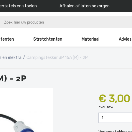
ntafels en stoelen
Afhalen of laten bezorgen
tenten
Stretchtenten
Materiaal
Advies
s en elektra
Campingstekker 3P 16A (M) - 2P
) - 2P
€ 3,00
excl. btw