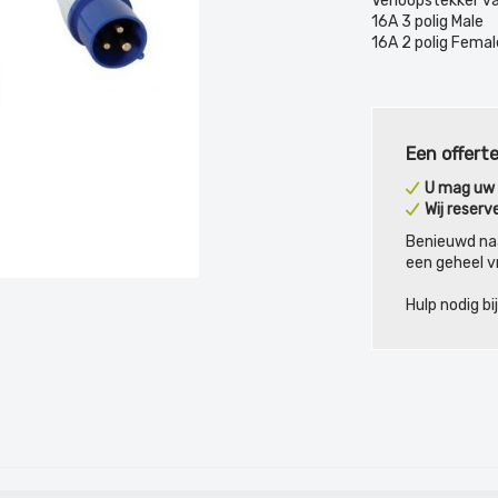
Verloopstekker v
16A 3 polig Male
16A 2 polig Femal
Een offerte
U mag uw o
Wij reserv
Benieuwd na
een geheel vr
Hulp nodig b