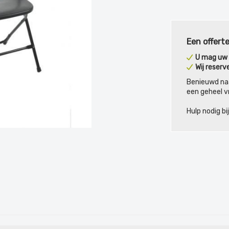
Een offerte
U mag uw o
Wij reserv
Benieuwd na
een geheel vr
Hulp nodig b