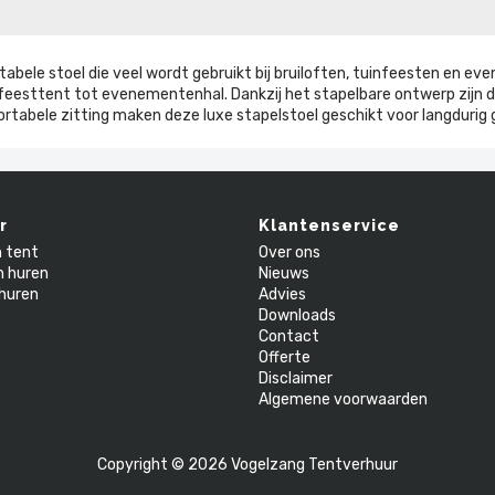
tabele stoel die veel wordt gebruikt bij bruiloften, tuinfeesten en 
van feesttent tot evenementenhal. Dankzij het stapelbare ontwerp zijn 
rtabele zitting maken deze luxe stapelstoel geschikt voor langdurig g
r
Klantenservice
n tent
Over ons
n huren
Nieuws
huren
Advies
Downloads
Contact
Offerte
Disclaimer
Algemene voorwaarden
Copyright © 2026 Vogelzang Tentverhuur