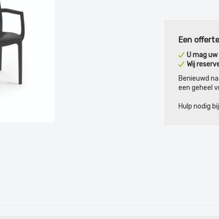
Een offerte
U mag uw o
Wij reserv
Benieuwd na
een geheel vr
Hulp nodig b