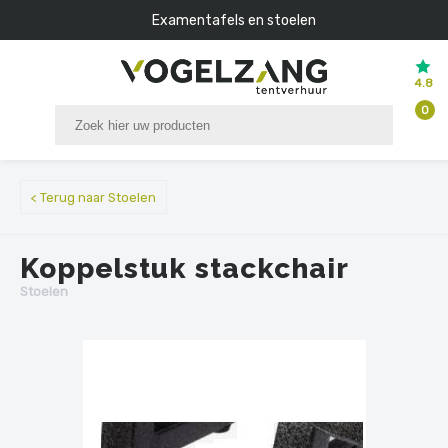
Examentafels en stoelen
4.8
0
< Terug naar Stoelen
Koppelstuk stackchair
Stoelen